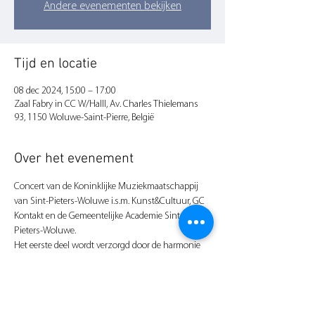
Andere evenementen bekijken
Tijd en locatie
08 dec 2024, 15:00 – 17:00
Zaal Fabry in CC W/Halll, Av. Charles Thielemans
93, 1150 Woluwe-Saint-Pierre, België
Over het evenement
Concert van de Koninklijke Muziekmaatschappij 
van Sint-Pieters-Woluwe i.s.m. Kunst&Cultuur, GC 
Kontakt en de Gemeentelijke Academie Sint-
Pieters-Woluwe.
Het eerste deel wordt verzorgd door de harmonie 
en het tweede deel door de professionele J&B Band.
Dit concert vindt plaats in de Fabry-zaal in CC 
W:Halll (Charles Thielemanslaan 93).
Tickets via 
carla.dejonghe@parlement.brussels
 of 