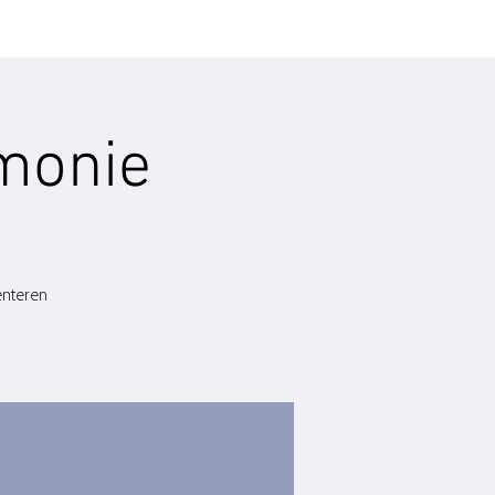
monie
enteren