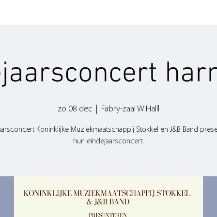
ejaarsconcert har
zo 08 dec
  |  
Fabry-zaal W:Halll
aarsconcert Koninklijke Muziekmaatschappij Stokkel en J&B Band pres
hun eindejaarsconcert.