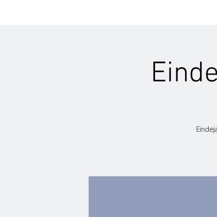
Eind
Eindej