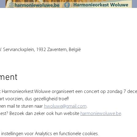
. Servranckxplein, 1932 Zaventem, België
ement
et Harmonieorkest Woluwe organiseert een concert op zondag 7 dec
art voorzien, dus gezelligheid troef! 
een mail te sturen naar 
hwoluwe@gmail.com
.
kest? Bezoek dan zeker ook hun website 
harmoniewoluwe.be
.
stellingen voor Analytics en functionele cookies.