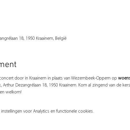
zangrélaan 18, 1950 Kraainem, België
ement
rstconcert door in Kraainem in plaats van Wezembeek-Oppem op 
woens
rk, Arthur Dezangrélaan 18, 1950 Kraainem. Kom al zingend van de kers
reen welkom!
stellingen voor Analytics en functionele cookies.