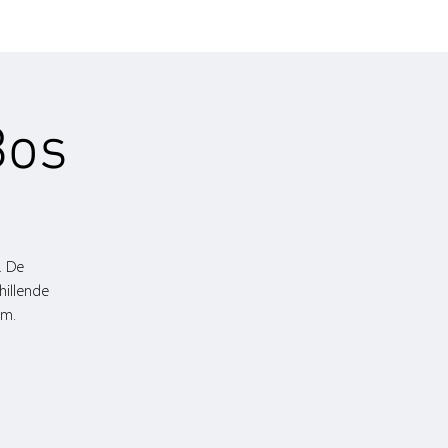
Bos
. De
hillende
em.