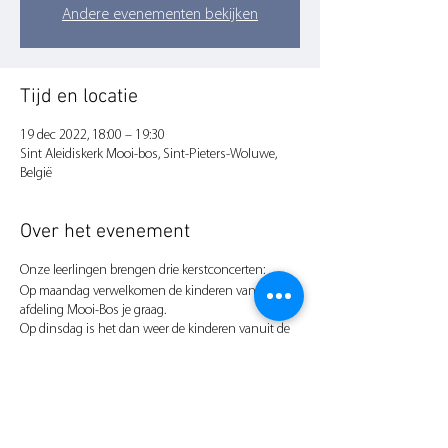
Andere evenementen bekijken
Tijd en locatie
19 dec 2022, 18:00 – 19:30
Sint Aleidiskerk Mooi-bos, Sint-Pieters-Woluwe,
België
Over het evenement
Onze leerlingen brengen drie kerstconcerten:
Op maandag verwelkomen de kinderen vanuit de
afdeling Mooi-Bos je graag.
Op dinsdag is het dan weer de kinderen vanuit de
afdeling Stokkel die je in kerststemming brengen.
Op woensdag sluiten de kinderen vanuit afdeling
Wezembeek-Oppem het rijtje af en brengen zij
jullie in kerstsfeer.
Alle concerten worden uiteraard begeleid en
ondersteund door de leerkrachten van onze