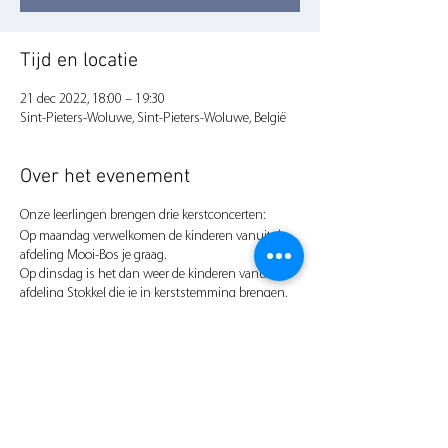
Tijd en locatie
21 dec 2022, 18:00 – 19:30
Sint-Pieters-Woluwe, Sint-Pieters-Woluwe, België
Over het evenement
Onze leerlingen brengen drie kerstconcerten:
Op maandag verwelkomen de kinderen vanuit de
afdeling Mooi-Bos je graag.
Op dinsdag is het dan weer de kinderen vanuit de
afdeling Stokkel die je in kerststemming brengen.
Op woensdag sluiten de kinderen vanuit afdeling
Wezembeek-Oppem het rijtje af en brengen zij
jullie in kerstsfeer.
Alle concerten worden uiteraard begeleid en
ondersteund door de leerkrachten van onze
academie.