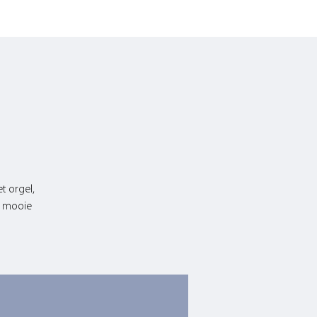
t
t orgel,
n mooie