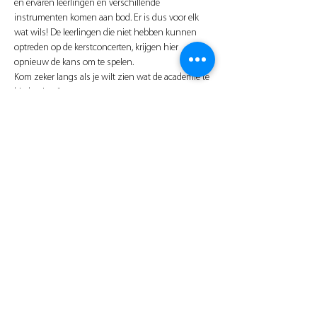
en ervaren leerlingen en verschillende 
instrumenten komen aan bod. Er is dus voor elk 
wat wils! De leerlingen die niet hebben kunnen 
optreden op de kerstconcerten, krijgen hier 
opnieuw de kans om te spelen.
Kom zeker langs als je wilt zien wat de academie te 
bieden heeft.
Wegens de huidige Covid-situatie gelden volgende 
maatregelen:
- Er wordt een
 Covid safe ticket
 gevraagd
- 
Maximaal 200 personen
 worden toegelaten in 
het publiek (leerlingen die optreden worden 
niet
meegeteld), reserveren is verplicht
- Het dragen van een 
mondmasker is verplicht
 voor 
iedereen
Meer weergeven
Deel dit evenement