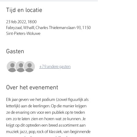
Tijd en locatie
23 feb 2022, 18:00
Fabryzaal, W:halll, Charles Thielemanslaan 93, 1150
Sint-Pieters-Woluwe
Gasten
+79 andere gasten
Over het evenement
Elk jaar geven we het podium (zowel figuurlijk als 
letterlijk) aan de leerlingen. Op die manier krijgen 
ze de ervaring om voor een publiek op te treden 
om zo te laten zien en horen wat ze kunnen. Je 
krijgt op dit optreden een breed assortiment aan 
muziek: jazz, pop, rock of klassiek, van beginnende 