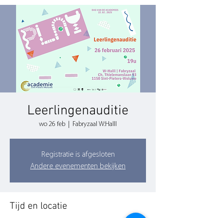
Leerlingenauditie
wo 26 feb
  |  
Fabryzaal W:Halll
Registratie is afgesloten
Andere evenementen bekijken
Tijd en locatie