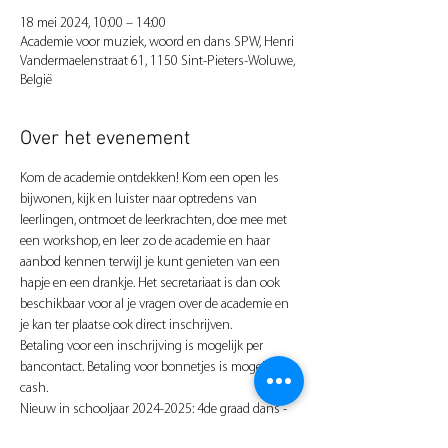
18 mei 2024, 10:00 – 14:00
Academie voor muziek, woord en dans SPW, Henri
Vandermaelenstraat 61, 1150 Sint-Pieters-Woluwe,
België
Over het evenement
Kom de academie ontdekken! Kom een open les 
bijwonen, kijk en luister naar optredens van 
leerlingen, ontmoet de leerkrachten, doe mee met 
een workshop, en leer zo de academie en haar 
aanbod kennen terwijl je kunt genieten van een 
hapje en een drankje. Het secretariaat is dan ook 
beschikbaar voor al je vragen over de academie en 
je kan ter plaatse ook direct inschrijven. 
Betaling voor een inschrijving is mogelijk per 
bancontact. Betaling voor bonnetjes is mogelijk 
cash.
Nieuw in schooljaar 2024-2025: 4de graad dans - 
domeinspecifieke muziekinitiatie 