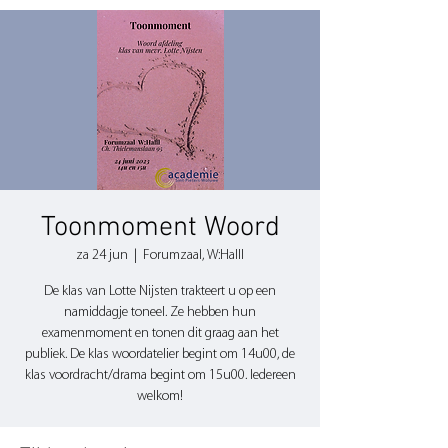
Toonmoment Woord
za 24 jun
  |  
Forumzaal, W:Halll
De klas van Lotte Nijsten trakteert u op een
namiddagje toneel. Ze hebben hun
examenmoment en tonen dit graag aan het
publiek. De klas woordatelier begint om 14u00, de
klas voordracht/drama begint om 15u00. Iedereen
welkom!