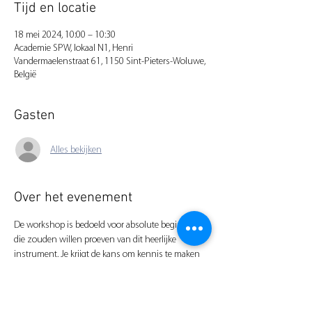
Tijd en locatie
18 mei 2024, 10:00 – 10:30
Academie SPW, lokaal N1, Henri
Vandermaelenstraat 61, 1150 Sint-Pieters-Woluwe,
België
Gasten
Alles bekijken
Over het evenement
De workshop is bedoeld voor absolute beginners 
die zouden willen proeven van dit heerlijke 
instrument. Je krijgt de kans om kennis te maken 
met het instrument en al zijn mogelijkheden.
Minimum leeftijd: 7j.
Tijdens deze workshop leren we al een 