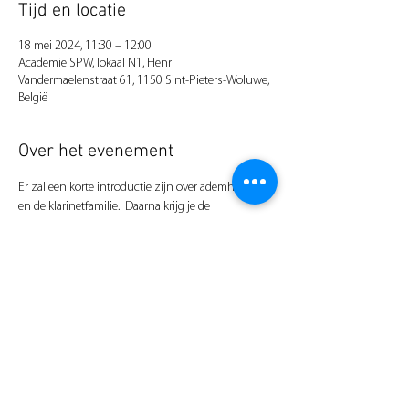
Tijd en locatie
18 mei 2024, 11:30 – 12:00
Academie SPW, lokaal N1, Henri
Vandermaelenstraat 61, 1150 Sint-Pieters-Woluwe,
België
Over het evenement
Er zal een korte introductie zijn over ademhaling 
en de klarinetfamilie.  Daarna krijg je de 
gelegenheid om een instrument uit te proberen. Er 
zullen instrumenten zijn die geschikt zijn voor 
beginnende leerlingen.
Leerkracht: Nicolas Grisay
Deel dit evenement