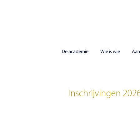
De academie
Wie is wie
Aa
NIEUWS
Inschrijvingen 202
Vanaf
4 mei
(enkel voor herinschrijving
inschrijven voor lessen aan onze acade
Ga daarvoor naar
https://mijnacademi
Het secretariaat zal open zijn voor insc
met 30 september
op volgende mome