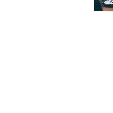
dag van 16u00 tot 19u00
 op met het secretariaat van de academie via
 02 773 18 56
-2027 zullen begin mei beschikbaar zijn.
den onder de rubriek 'Aanbod', welke je hieronder kan