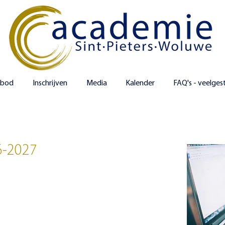
nbod
Inschrijven
Media
Kalender
FAQ's - veelges
6-2027
en)
en vanaf 23 mei tot en met 30 september
kunt u zich online
mie.
e.be/gamwdsintpieterswoluwe
en doorloop de procedure.
hrijvingen van
23 mei tot en met 4 juli en van 24 augustus tot en
nten: