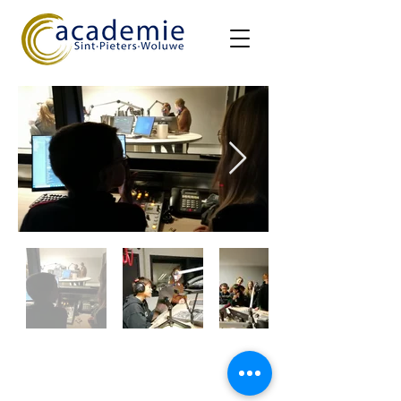
Openingsuren secretariaat:
ma-di-do: 16u00 - 19u30
woe: 13u00 - 19u30