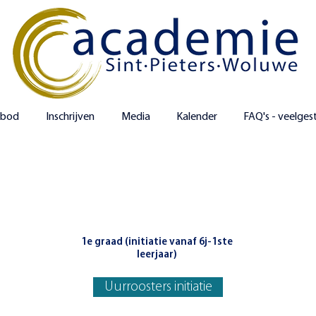
nbod
Inschrijven
Media
Kalender
FAQ's - veelges
ITIATIE
1e graad (initiatie vanaf 6j-1ste
leerjaar)
Uurroosters initiatie