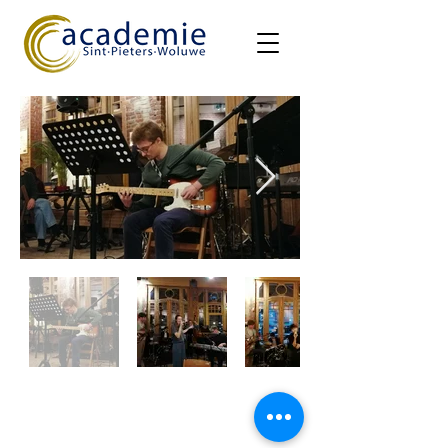
Openingsuren secretariaat:
ma-di-do: 16u00 - 19u30
woe: 13u00 - 19u30