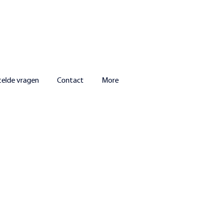
telde vragen
Contact
More
 mei.