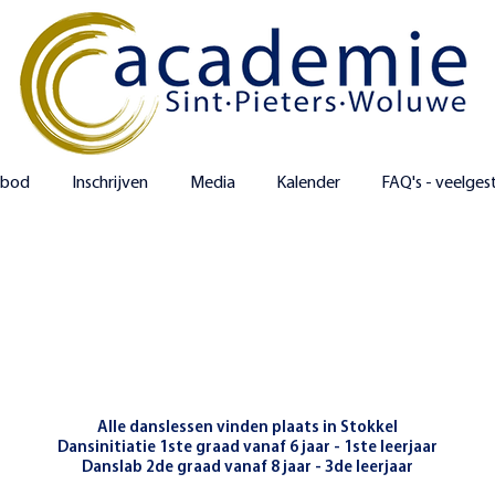
nbod
Inschrijven
Media
Kalender
FAQ's - veelges
DANS
nieuwe schooljaar zijn beschikbaar vanaf begin
Alle danslessen vinden plaats in Stokkel
Dansinitiatie 1ste graad vanaf 6 jaar - 1ste leerjaar
Danslab 2de graad vanaf 8 jaar - 3de leerjaar