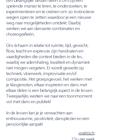
Een belangrijke sleutel hierin is om op een
spelende manier te leren, te onderzoeken, te
experimenteren en te creëren om zo instinctieve
wegen open te zetten waardoor je een nieuwe
weg naar mogelijkheden ontdekt. Daarbij
werken we aan dansante combinaties en
choreografieën.
Ons lichaam in relatie tot ruimte, tijd, gewicht,
flow, kracht en expressie zijn handvaten en
vaardigheden die context bieden in de les,
waarbij we ademhaling, kwaliteit en dynamiek
niet mogen vergeten. Er wordt gewerkt op
techniek, vloerwerk, improvisatie en/of
compositie. Het groepsgevoel, het werken met
je klasgenoten, elkaar inspireren en dans met
elkaar delen is een belangrijk aspect in de lessen.
Tweejaarlijks werken we naar een toonmoment
vol met dans en publiek!
In de lessen kan je je verwachten aan
enthousiasme, positiviteit, dansplezier en een
persoonlijke aanpak!
praktisch:
2,5u per week