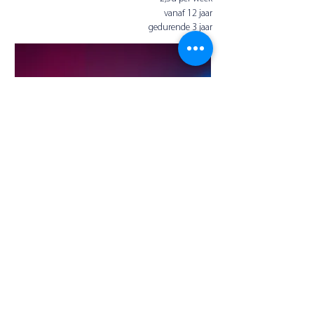
vanaf 12 jaar
gedurende 3 jaar
Openingsuren secretariaat:
ma-di-do: 16u00 - 19u30
woe: 13u00 - 19u30
vrij: 16u00 - 18u30
za: 9u30 - 13u00
Inloggen
© 2021 by Miriam De Wolf