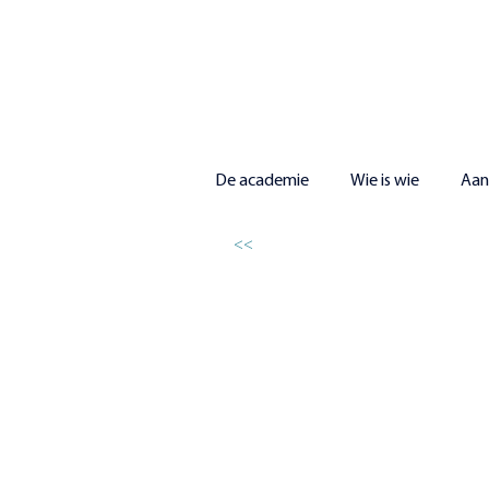
De academie
Wie is wie
Aa
<<
Muziekateli
In het vak
Muziekatelier
maak je aan de
kennis met tal van componisten en muzi
Daarnaast leer je heel wat over de onts
gaat aan de slag met luisterfragmenten e
bespreken.