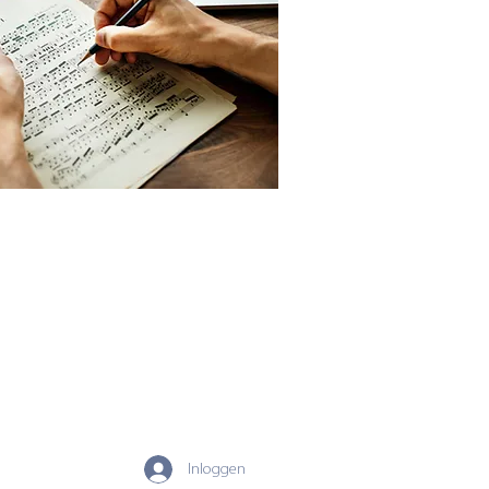
Henri Vandermaelenstraat 61
1150 Sint-Pieters-Woluwe
02 773 18 56
gma-secretariaat@woluwe1150.be
Inloggen