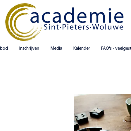
nbod
Inschrijven
Media
Kalender
FAQ's - veelges
er klassiek / jazz-pop-rock
 hand van audiovisueel materiaal
ekstijlen uit je gekozen genre.
taanscontext van je gekozen genre. Je
n leert hoe je ze kan interpreteren en